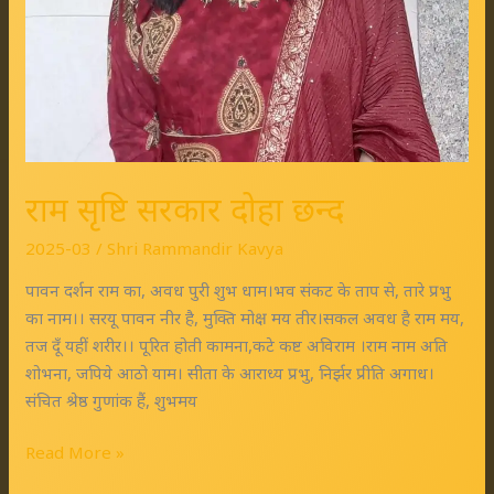
राम सृष्टि सरकार दोहा छन्द
2025-03
/
Shri Rammandir Kavya
पावन दर्शन राम का, अवध पुरी शुभ धाम।भव संकट के ताप से, तारे प्रभु
का नाम।। सरयू पावन नीर है, मुक्ति मोक्ष मय तीर।सकल अवध है राम मय,
तज दूँ यहीं शरीर।। पूरित होती कामना,कटे कष्ट अविराम ।राम नाम अति
शोभना, जपिये आठो याम। सीता के आराध्य प्रभु, निर्झर प्रीति अगाध।
संचित श्रेष्ठ गुणांक हैं, शुभमय
Read More »