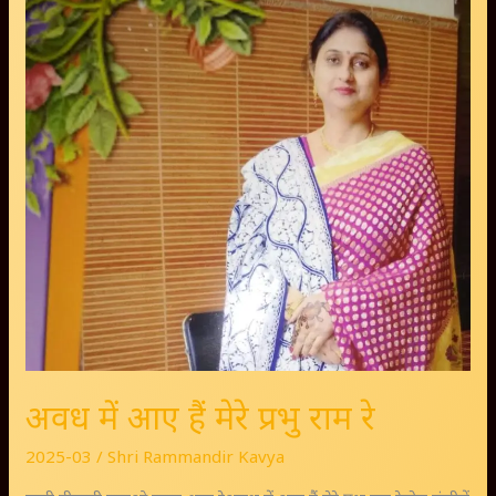
में
आए
हैं
मेरे
प्रभु
राम
रे
अवध में आए हैं मेरे प्रभु राम रे
2025-03
/
Shri Rammandir Kavya