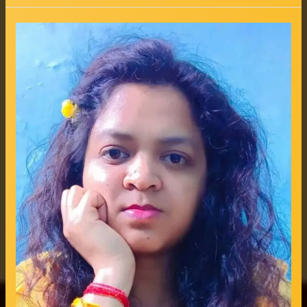
कितना
सुंदर
मिला
सौभाग्य