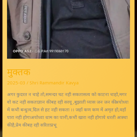
मुक्तक
2025-03
/
Shri Rammandir Kavya
अगर कुदरत न चाहे तो,समन्दर घट नही सकतासत्य को काटना चाहो,मगर
वो कट नही सकताज्ञान की बह रही सरयू ,बुझाती प्यास जन जन कीअयोध्या
में कभी बन्धुत्व,दिल से हट नही सकता ।। जहाँ कण कण में अमृत हो,वहाँ
पारा नही होगाअयोध्या धाम का पानी,कभी खारा नही होगाये धरती आस्था
की है,प्रेम की बह रही सरिताप्रभू