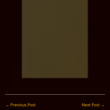
←
Previous Post
Next Post
→