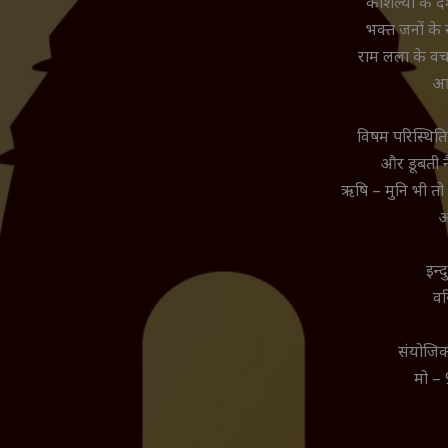
कौशल्या के दश
भक्त जनों के स
राम लला के वच
आ
विषम परिस्थितिय
और डूबती नै
ऋषि – मुनि भी तो
इन्
वर
संयोजिका
मो –