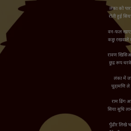
लंका को पार
रोती हुई सिय
वन-फल खाए 
कछु रखवाले 
रावण खिसिआ
छुद्र रूप धर
लंका में ज
चूडा़मणि ले
राम ढिंग आ
सिया सुधि ला
पुँढीर लिखे