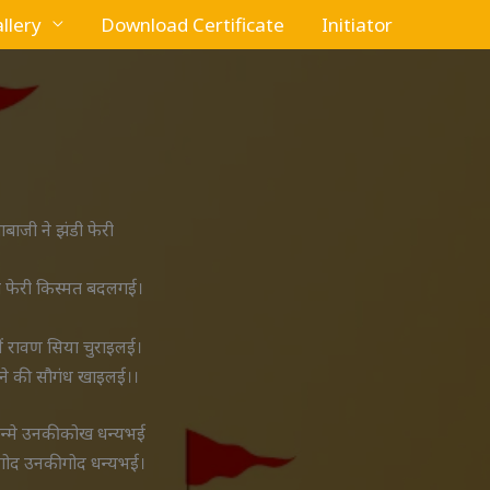
llery
Download Certificate
Initiator
ाबाजी ने झंडी फेरी
ी फेरी किस्मत बदलगई।
ें रावण सिया चुराइलई।
ने की सौगंध खाइलई।।
जन्मे उनकीकोख धन्यभई
गोद उनकीगोद धन्यभई।