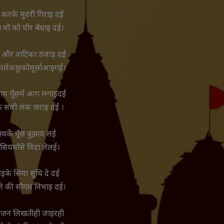
 करके मुदरी गिराइ दई
ा माँ को धीर बँधाइ दई।
और वाटिका उजाड़ दई
मारेकछुकोमूर्छाआइगई।
य पूँछमें आग लगाइदई
के सारी लंक जराइ दई ।
ायकें पूँछ बुझाय लई
 सियमाँसे विदा लेलई।
इके सिया सुधि दे दई
ने की सौगंध निभाइ दई।
 भजन लिखतीही जाइरही