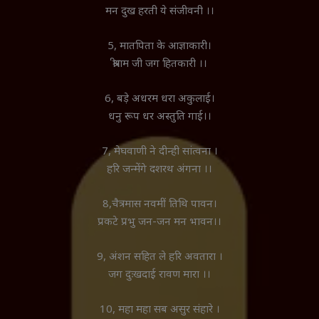
मन दुख हरती ये संजीवनी ।।
5, मातपिता के आज्ञाकारी।
श्रीराम जी जग हितकारी ।।
6, बड़े अधरम धरा अकुलाई।
धनु रूप धर अस्तुति गाई।।
7, मेघवाणी ने दीन्ही सांत्वना ।
हरि जन्मेंगे दशरथ अंगना ।।
8,चैत्रमास नवमीं तिथि पावन।
प्रकटे प्रभु जन-जन मन भावन।।
9, अंशन सहित ले हरि अवतारा ।
जग दुःखदाई रावण मारा ।।
10, महा महा सब असुर संहारे ।