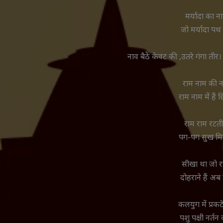
मर्यादा का न
जो मर्यादा पथ 
नाव बैठे केवट की ,उतरे गंगा तीर। द
राम नाम की ना
राम नाम में है
राम राम रटती
पग-पग सुख मिल
सीखा था जो रा
दोहराने हैं अब
कलयुग में प्रकट
पशु पक्षी नर्तन