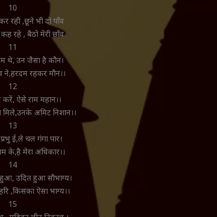
10
 रही ,छूने भी दो पाॅंव
ह रहे , बैठो मेरी छाॅंव
11
ाम थे, उन जैसा है कौन।
घव ने,हरदम रहकर मौन।।
12
 करें, ऐसे राम महान।।
ति मिले,उनके अमिट निशान।।
13
प्रभु ई,ले चल गंगा पार।
ाम के,है मेरा अधिकार।।
14
वट हुआ, उदित हुआ सौभाग्य।
हरि ,किसका ऐसा भाग्य।।
15