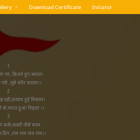
llery
Download Certificate
Initiator
1
ाण पर, कितने हुए बवाल।
ल गये ,पूछे कौन सवाल।।
2
ेख रही,कायम हुई मिसाल।
 से,भारत हुआ निहाल ।।
3
न करूॅं,शबरी जैसे काम
ात दिन ,राम राम जय राम।।