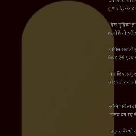
देने केवट को प्
हाथ जोड़ केवट 
देख मुद्रिका 
हरनी है तो हरो 
वापिस रख ली मु
केवट ऐसे पुण्य
धार लिया प्रभु 
ओर चले वन को प
अग्नि-परीक्षा 
मानव बन रघु ने
हनुमत के भी रा