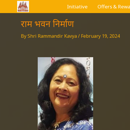
Skip
Initiative
Offers & Rew
to
content
राम भवन निर्माण
By
Shri Rammandir Kavya
/
February 19, 2024