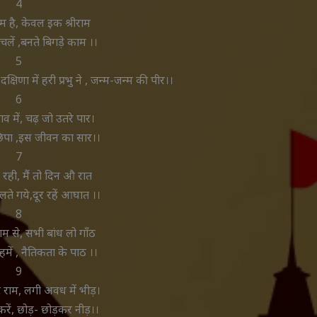
4
ाम है, केवल इक श्रीराम
चलें ,बनते बिगड़े काम ।।
5
क्षिणा में हरी प्रभु ने , जन्म-जन्म की पीर।।
6
व में, चढ़ जो उतरे पार।
ं छिपा ,इस जीवन का सार।।
7
 रही, मैं तो दिन औ रात
ते गये,दूर रहें आघात ।।
8
म से, सभी बांध लो गाॅंठ
 हमें , नैतिकता के पाठ ।।
9
े राम, लगी अवध में भीड़।
 करें, छोड़- छोड़कर नीड़।।