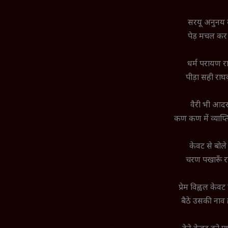
सरयू अनुनय कर
पेड़ मचल कर क
धर्म परायण र
पीड़ा सही रा
वैरी भी आदर
कण कण में व्याप्
केवट से बोले 
चरण पखारूॅं र
प्रेम विह्वल के
बैठे उसकी नाव 