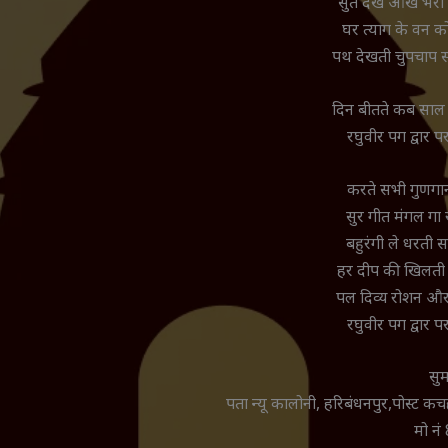
सुत देख आंखें भरी 
घर त्याग के वन क
पथ देखती चुपचाप स
दिन बीतते कब साल 
रघुवीर पग द्वार प
करते सभी गुणगान 
सुर गीत मंगल गा र
बहुरंगी ले धरती
हर दीप की खिलती 
पल दिव्य रोशन और स
रघुवीर पग द्वार प
सुम
पता न्यू कालोनी, हरिबंधनपुर,पोस्ट क
मो न