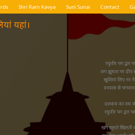
ards
Shri Ram Kavya
Suni Sunai
Contact
Ga
यां यहां।
रघुवीर पग द्वार 
जग झूमता पर दीप स
खुशियां लिए नर ने
वनवास से भगवान 
दशकंध का वध जीत
रघुवीर पग द्वार प
खग झूमते खिलती कल