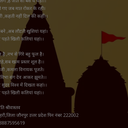
लगे ,है जीत सी बस ये घड़ी।।
ो गए जब मात रोकर के रही।
ी ,कहती नहीं दिल की कहीं।।
बने ,अब लौटती खुशियां यहां।
र पड़ते खिली कलियां यहां।।
है ,नभ से गिरे बहु फूल है।
हे,सब खत्म प्रस्तर शूल है।।
 सजी ,कमला विनायक पूजते।
विभा संग देव आकर झूमते।।
ुंदर विश्व में दिखता कहां।।
र पड़ते खिली कलियां यहां।।
ति श्रीवास्तव
चहरी,जिला जौनपुर उत्तर प्रदेश पिन नंबर 222002
ं 8887595619