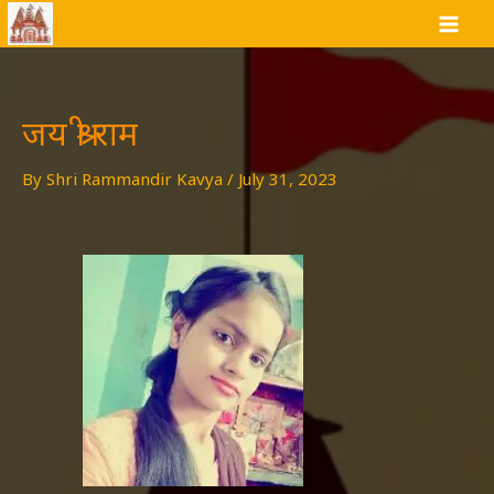
Skip
to
content
जय श्री राम
By
Shri Rammandir Kavya
/
July 31, 2023