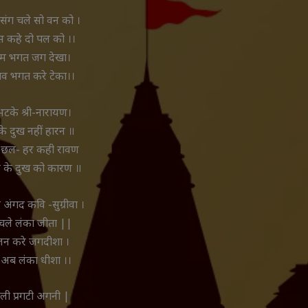
ंग चले सो वन को ।
 कहे दो पल को ।।
रम भगत जग देखा।
नाव भगत करे टेका।।
टके श्री-नारायण।
के दुख नहीं हारन ॥
िन छल- हर कही रावण
ऊ के दुख को कारण ॥
अंगद कवि -सुग्रीवा ।
चले लंका जीता ||
लन करे जगदीशा ।
अब लंका धीशा ।।
ली प्रगटी अगनी |