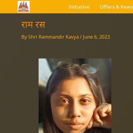
Skip
Initiative
Offers & Rew
to
content
राम रस
By
Shri Rammandir Kavya
/
June 6, 2023