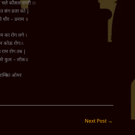
चले कौसल नगरी ।।
त संग प्रजा को |
िये धीर – प्रनाम ॥
ाम का रोग लगे ।
 न कोऊ रोग।।
े राम रोग तब |
तरे कुल – लोक॥
ान्त्रिका ओमर
Next Post
→