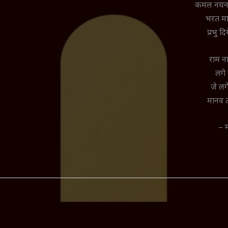
कमल नयन 
भरत मा
प्रभु द
राम न
लगे
जे लग
मानव 
– म