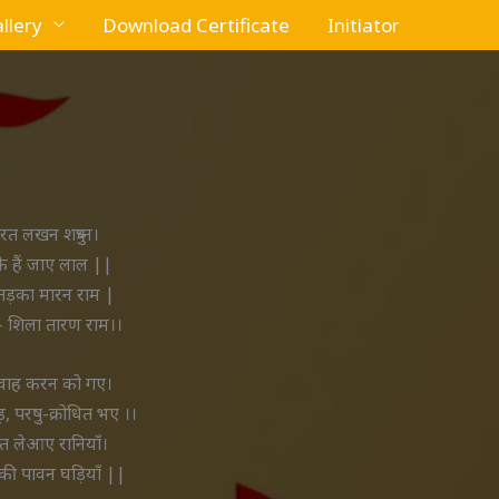
llery
Download Certificate
Initiator
त लखन शत्रुध्न।
 हैं जाए लाल ||
तड़का मारन राम |
– शिला तारण राम।।
िवाह करन को गए।
़, परषु-क्रोधित भए ।।
्रात लेआए रानियाँ।
की पावन घड़ियाँ ||