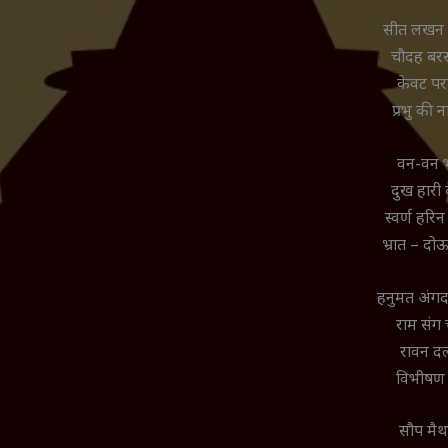
सीत लखन स
चौदह बरस
केवट प
प्रभु की 
वन-वन भ
दुख हारी 
स्वर्ण हर
भ्रात – दो
हनुमत अंगद 
राम संग 
रावन द
विभीषण 
सौप मैथ