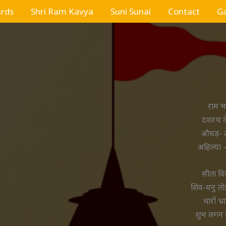
ards
Shri Ram Kavya
Suni Sunai
Contact
Ga
राम भर
दशरथ के
औधड़- 
अहिल्या 
सीता व
शिव-धनु तोड
चारों भ
शुभ लगन 