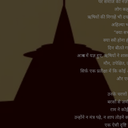
पर समाज की नज़रो
लोग कहत
ऋषियों की निगाहें भी दया
अहिल्या भ
“क्या स
क्या स्त्री होन
दिन बीतते ग
आश्रम में यज्ञ हुए, ऋषियों ने शास्
मौन, उपेक्षित,
सिर्फ़ एक प्रतीक्षा में कि क
और एक
उनके चरणों 
बरसों से ज
राम ने को
उन्होंने न मंत्र पढ़े, न शाप तोड
एक ऐसी दृष्टि 