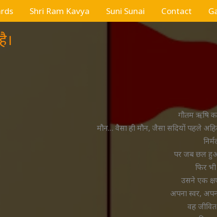
ards
Shri Ram Kavya
Suni Sunai
Contact
Ga
ै।
गौतम ऋषि का
मौन… वैसा ही मौन, जैसा सदियों पहले अहिल्
निर्
पर जब छल हुआ
फिर भी 
उसने एक क्ष
अपना स्वर, अपन
वह जीवित 