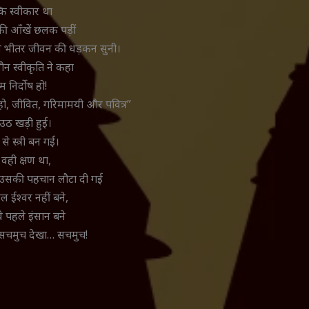
कि स्वीकार था
की आँखें छलक पड़ीं
े भीतर जीवन की धड़कन सुनी।
ौन स्वीकृति ने कहा
म निर्दोष हो!
री हो, जीवित, गरिमामयी और पवित्र”
उठ खड़ी हुई।
से स्त्री बन गई।
वही क्षण था,
ो उसकी पहचान लौटा दी गई
ल ईश्वर नहीं बने,
े पहले इंसान बने
से सचमुच देखा… सचमुच!