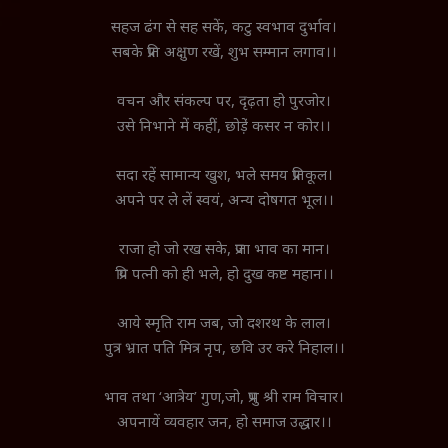
सहज ढंग से सह सकें, कटु स्वभाव दुर्भाव।
सबके प्रति अक्षुण रखें, शुभ सम्मान लगाव।।
वचन और संकल्प पर, दृढ़ता हो पुरजोर।
उसे निभाने में कहीं, छोडे़ं कसर न कोर।।
सदा रहें सामान्य खुश, भले समय प्रतिकूल।
अपने पर ले लें स्वयं, अन्य दोषगत भूल।।
राजा हो जो रख सके, प्रजा भाव का मान।
प्रिय पत्नी को ही भले, हो दुख कष्ट महान।।
आये स्मृति राम जब, जो दशरथ के लाल।
पुत्र भ्रात पति मित्र नृप, छवि उर करे निहाल।।
भाव तथा ‘आत्रेय’ गुण,जो, प्रभु श्री राम विचार।
अपनायें व्यवहार जन, हो समाज उद्धार।।