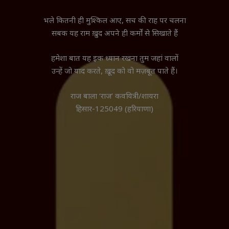
भले कितनी ही मुश्किल आए, सच की राह पर चलना
सबक यह राम ख़ुद अपने ही कर्मों से सिखाते हैं
हमेशा बात यह इक ध्यान रखना तुम जहां वालों
उन्हें जो याद करते, ख़ूद को वो मज़बूत पाते हैं।
राज बाला ‘राज’ कवयित्री/शायरा
हिसार-125049 (हरियाणा)